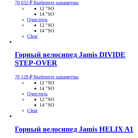
Этот
70 032
₽
Выберите параметры
товар
12 "SO
имеет
14 "SO
несколько
Очистить
вариаций.
12 "SO
Опции
14 "SO
можно
Clear
выбрать
на
странице
Горный велосипед Jamis DIVIDE
товара.
STEP-OVER
Этот
70 128
₽
Выберите параметры
товар
12 "SO
имеет
14 "SO
несколько
Очистить
вариаций.
12 "SO
Опции
14 "SO
можно
Clear
выбрать
на
странице
Горный велосипед Jamis HELIX A1
товара.