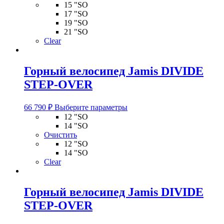
можно
15 "SO
выбрать
17 "SO
на
19 "SO
странице
21 "SO
товара.
Clear
Горный велосипед Jamis DIVIDE
STEP-OVER
Этот
66 790
₽
Выберите параметры
товар
12 "SO
имеет
14 "SO
несколько
Очистить
вариаций.
12 "SO
Опции
14 "SO
можно
Clear
выбрать
на
странице
Горный велосипед Jamis DIVIDE
товара.
STEP-OVER