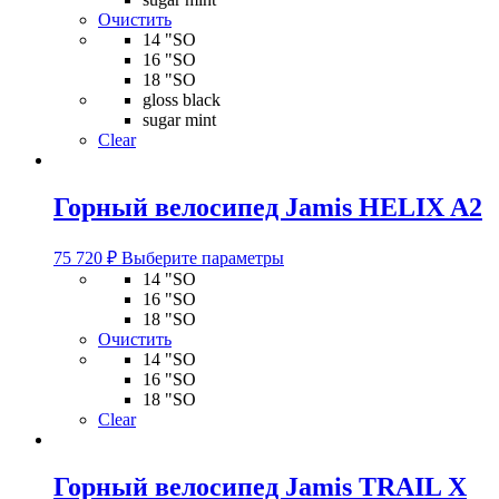
можно
Очистить
выбрать
14 "SO
на
16 "SO
странице
18 "SO
товара.
gloss black
sugar mint
Clear
Горный велосипед Jamis HELIX A2
Этот
75 720
₽
Выберите параметры
товар
14 "SO
имеет
16 "SO
несколько
18 "SO
вариаций.
Очистить
Опции
14 "SO
можно
16 "SO
выбрать
18 "SO
на
Clear
странице
товара.
Горный велосипед Jamis TRAIL X