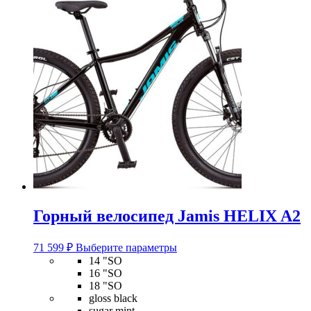
Горный велосипед Jamis HELIX A2
Этот
71 599
₽
Выберите параметры
товар
14 "SO
имеет
16 "SO
несколько
18 "SO
вариаций.
gloss black
Опции
sugar mint