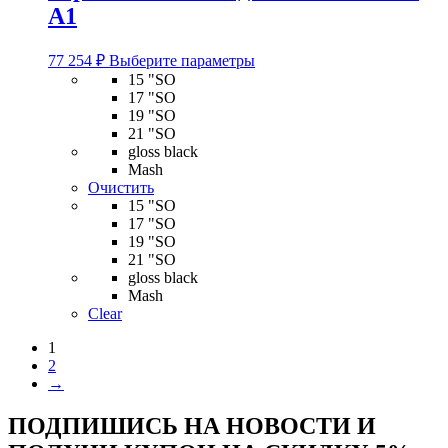
A1
Этот
77 254
₽
Выберите параметры
товар
15 "SO
имеет
17 "SO
несколько
19 "SO
вариаций.
21 "SO
Опции
gloss black
можно
Mash
выбрать
Очистить
на
15 "SO
странице
17 "SO
товара.
19 "SO
21 "SO
gloss black
Mash
Clear
1
2
→
ПОДПИШИСЬ НА НОВОСТИ И