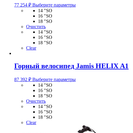
Этот
77 254
₽
Выберите параметры
товар
14 "SO
имеет
16 "SO
несколько
18 "SO
вариаций.
Очистить
Опции
14 "SO
можно
16 "SO
выбрать
18 "SO
на
Clear
странице
товара.
Горный велосипед Jamis HELIX A1
Этот
87 392
₽
Выберите параметры
товар
14 "SO
имеет
16 "SO
несколько
18 "SO
вариаций.
Очистить
Опции
14 "SO
можно
16 "SO
выбрать
18 "SO
на
Clear
странице
товара.