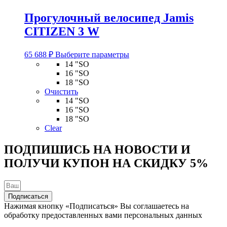
на
странице
Прогулочный велосипед Jamis
товара.
CITIZEN 3 W
Этот
65 688
₽
Выберите параметры
товар
14 "SO
имеет
16 "SO
несколько
18 "SO
вариаций.
Очистить
Опции
14 "SO
можно
16 "SO
выбрать
18 "SO
на
Clear
странице
товара.
ПОДПИШИСЬ НА НОВОСТИ И
ПОЛУЧИ КУПОН НА
СКИДКУ 5%
Подписаться
Нажимая кнопку «Подписаться» Вы соглашаетесь на
обработку предоставленных вами персональных данных