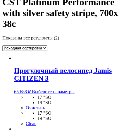
CST Platinum Performance
with silver safety stripe, 700x
38c
Показаны все результаты (2)
Прогулочный велосипед Jamis
CITIZEN 3
Этот
65 688
₽
Выберите параметры
товар
17 "SO
имеет
19 "SO
несколько
Очистить
вариаций.
17 "SO
Опции
19 "SO
можно
Clear
выбрать