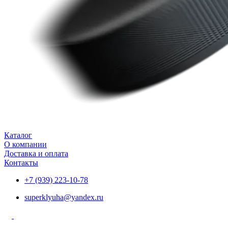
Каталог
О компании
Доставка и оплата
Контакты
+7 (939) 223-10-78
superklyuha@yandex.ru