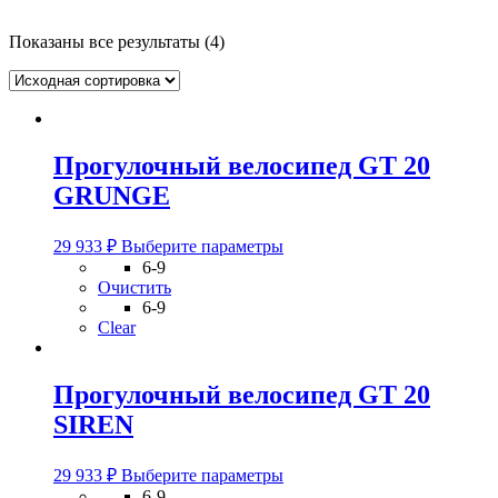
Показаны все результаты (4)
Прогулочный велосипед GT 20
GRUNGE
Этот
29 933
₽
Выберите параметры
товар
6-9
имеет
Очистить
несколько
6-9
вариаций.
Clear
Опции
можно
выбрать
Прогулочный велосипед GT 20
на
SIREN
странице
товара.
Этот
29 933
₽
Выберите параметры
товар
6-9