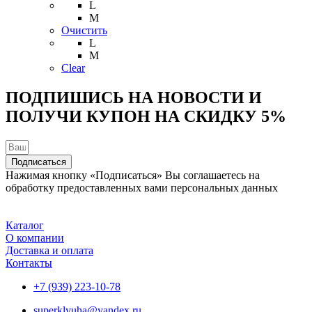
товар
L
имеет
M
несколько
Очистить
вариаций.
L
Опции
M
можно
Clear
выбрать
на
ПОДПИШИСЬ НА НОВОСТИ И
странице
ПОЛУЧИ КУПОН НА
СКИДКУ 5%
товара.
Подписаться
Нажимая кнопку «Подписаться» Вы соглашаетесь на
обработку предоставленных вами персональных данных
Каталог
О компании
Доставка и оплата
Контакты
+7 (939) 223-10-78
superklyuha@yandex.ru