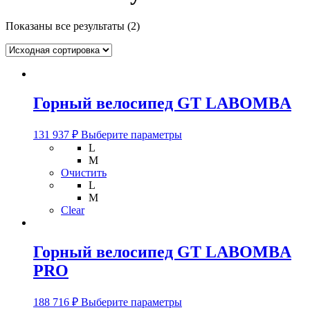
Показаны все результаты (2)
Горный велосипед GT LABOMBA
Этот
131 937
₽
Выберите параметры
товар
L
имеет
M
несколько
Очистить
вариаций.
L
Опции
M
можно
Clear
выбрать
на
странице
Горный велосипед GT LABOMBA
товара.
PRO
Этот
188 716
₽
Выберите параметры