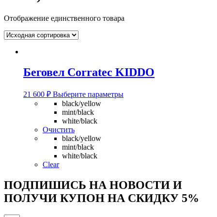
Отображение единственного товара
Беговел Corratec KIDDO
Этот
21 600
₽
Выберите параметры
товар
black/yellow
имеет
mint/black
несколько
white/black
вариаций.
Очистить
Опции
black/yellow
можно
mint/black
выбрать
white/black
на
Clear
странице
товара.
ПОДПИШИСЬ НА НОВОСТИ И
ПОЛУЧИ КУПОН НА
СКИДКУ 5%