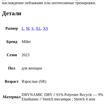
наслаждение пейзажами или интенсивные тренировки.
Детали
Размер
L
,
M
,
S
,
XL
,
XS
Бренд
Millet
Сезон
2023
Пол
для женщин
Возраст
Взрослые (SR)
DRYNAMIC DRY // 91% Polyester Recycle — 9%
Материал
Elasthanne // Stretch mecanique ; Stretch 4 sens