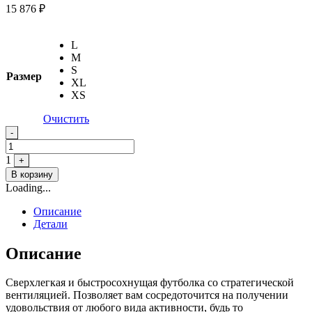
15 876
₽
L
M
S
Размер
XL
XS
Очистить
Quantity
-
1
+
В корзину
Loading...
Описание
Детали
Описание
Сверхлегкая и быстросохнущая футболка со стратегической
вентиляцией. Позволяет вам сосредоточится на получении
удовольствия от любого вида активности, будь то