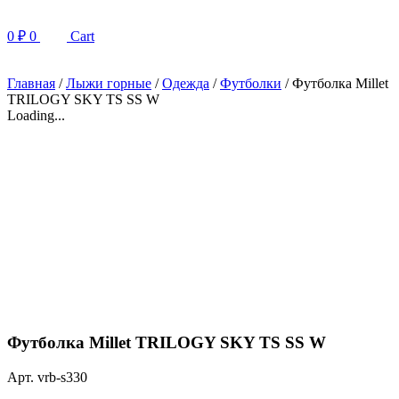
0
₽
0
Cart
Главная
/
Лыжи горные
/
Одежда
/
Футболки
/ Футболка Millet
TRILOGY SKY TS SS W
Loading...
Футболка Millet TRILOGY SKY TS SS W
Арт. vrb-s330