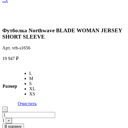
Футболка Northwave BLADE WOMAN JERSEY
SHORT SLEEVE
Арт. vrb-s1656
19 947
₽
L
M
S
Размер
XL
XS
Очистить
Quantity
-
1
+
В корзину