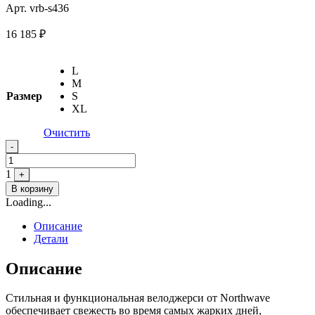
Арт. vrb-s436
16 185
₽
L
M
Размер
S
XL
Очистить
Quantity
-
1
+
В корзину
Loading...
Описание
Детали
Описание
Стильная и функциональная велоджерси от Northwave
обеспечивает свежесть во время самых жарких дней,