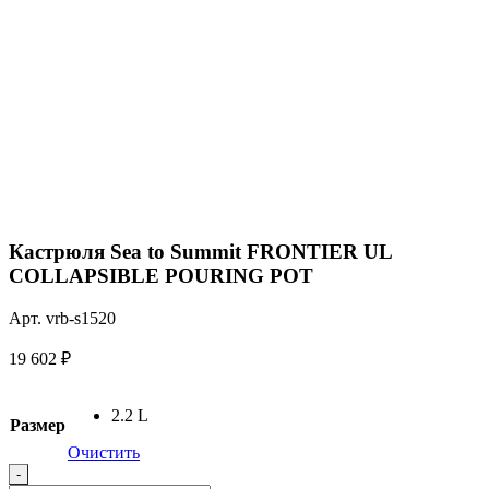
Кастрюля Sea to Summit FRONTIER UL
COLLAPSIBLE POURING POT
Арт. vrb-s1520
19 602
₽
2.2 L
Размер
Очистить
Quantity
-