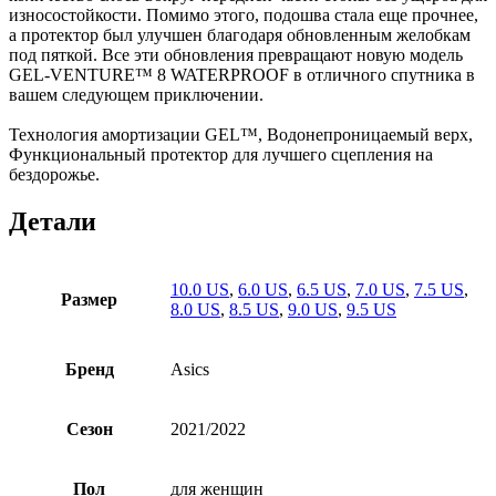
износостойкости. Помимо этого, подошва стала еще прочнее,
а протектор был улучшен благодаря обновленным желобкам
под пяткой. Все эти обновления превращают новую модель
GEL-VENTURE™ 8 WATERPROOF в отличного спутника в
вашем следующем приключении.
Технология амортизации GEL™, Водонепроницаемый верх,
Функциональный протектор для лучшего сцепления на
бездорожье.
Детали
10.0 US
,
6.0 US
,
6.5 US
,
7.0 US
,
7.5 US
,
Размер
8.0 US
,
8.5 US
,
9.0 US
,
9.5 US
Бренд
Asics
Сезон
2021/2022
Пол
для женщин