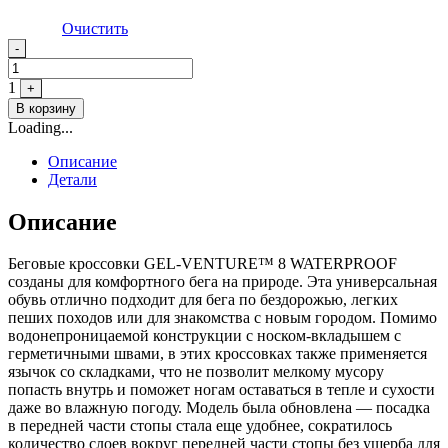
Очистить
Quantity
-
1
+
В корзину
Loading...
Описание
Детали
Описание
Беговые кроссовки GEL-VENTURE™ 8 WATERPROOF
созданы для комфортного бега на природе. Эта универсальная
обувь отлично подходит для бега по бездорожью, легких
пеших походов или для знакомства с новым городом. Помимо
водонепроницаемой конструкции с носком-вкладышем с
герметичными швами, в этих кроссовках также применяется
язычок со складками, что не позволит мелкому мусору
попасть внутрь и поможет ногам оставаться в тепле и сухости
даже во влажную погоду. Модель была обновлена — посадка
в передней части стопы стала еще удобнее, сократилось
количество слоев вокруг передней части стопы без ущерба для