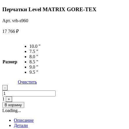
Перчатки Level MATRIX GORE-TEX
Арт. vrb-s960
17 766
₽
10.0 "
7.5 "
8.0 "
Размер
8.5 "
9.0 "
9.5 "
Очистить
Quantity
-
1
+
В корзину
Loading...
Описание
Детали