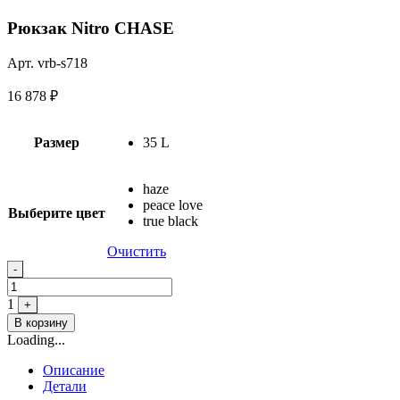
Рюкзак Nitro CHASE
Арт. vrb-s718
16 878
₽
Размер
35 L
haze
peace love
Выберите цвет
true black
Очистить
Quantity
-
1
+
В корзину
Loading...
Описание
Детали