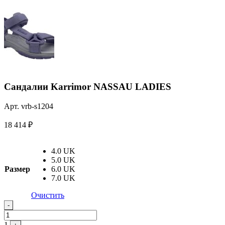
Сандалии Karrimor NASSAU LADIES
Арт. vrb-s1204
18 414
₽
4.0 UK
5.0 UK
Размер
6.0 UK
7.0 UK
Очистить
Quantity
-
1