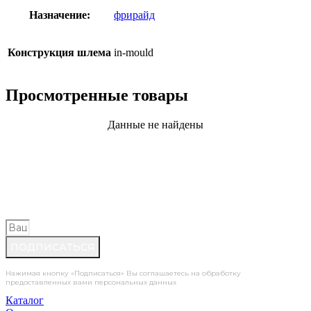
Назначение:
фрирайд
Конструкция шлема
in-mould
Просмотренные товары
Данные не найдены
ПОДПИШИСЬ НА НОВОСТИ И
ПОЛУЧИ КУПОН НА
СКИДКУ 5%
ПОДПИСАТЬСЯ
Нажимая кнопку «Подписаться» Вы соглашаетесь на обработку
предоставленных вами персональных данных
Каталог