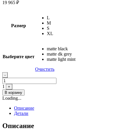
19 965
₽
L
M
Размер
S
XL
matte black
matte dk grey
Выберите цвет
matte light mint
Очистить
Quantity
-
1
+
В корзину
Loading...
Описание
Детали
Описание