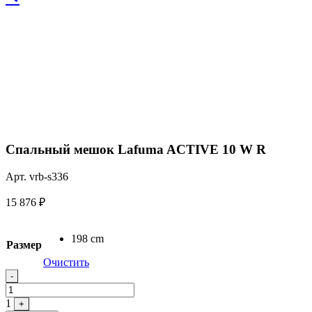
Спальный мешок Lafuma ACTIVE 10 W R
Арт. vrb-s336
15 876
₽
198 cm
Размер
Очистить
Quantity
-
1
+