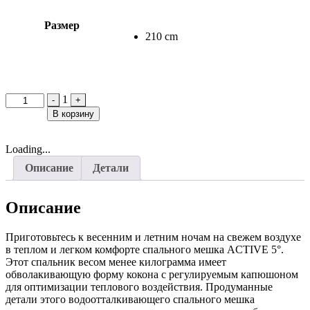
Размер
210 cm
Quantity
1
-
+
В корзину
Loading...
Описание
Детали
Описание
Приготовьтесь к весенним и летним ночам на свежем воздухе
в теплом и легком комфорте спального мешка ACTIVE 5°.
Этот спальник весом менее килограмма имеет
обволакивающую форму кокона с регулируемым капюшоном
для оптимизации теплового воздействия. Продуманные
детали этого водоотталкивающего спального мешка