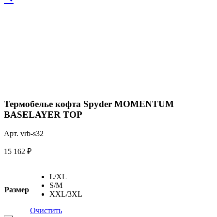
Термобелье кофта Spyder MOMENTUM
BASELAYER TOP
Арт. vrb-s32
15 162
₽
L/XL
S/M
Размер
XXL/3XL
Очистить