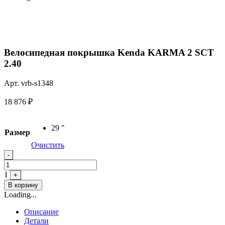
Велосипедная покрышка Kenda KARMA 2 SCT
2.40
Арт. vrb-s1348
18 876
₽
29 "
Размер
Очистить
Quantity
-
1
+
В корзину
Loading...
Описание
Детали