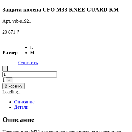
Защита колена UFO M33 KNEE GUARD KM
Арт. vrb-s1921
20 871
₽
L
Размер
M
Очистить
Quantity
-
1
+
В корзину
Loading...
Описание
Детали
Описание
Наколенники M33 для горного велосипеда из эластичного