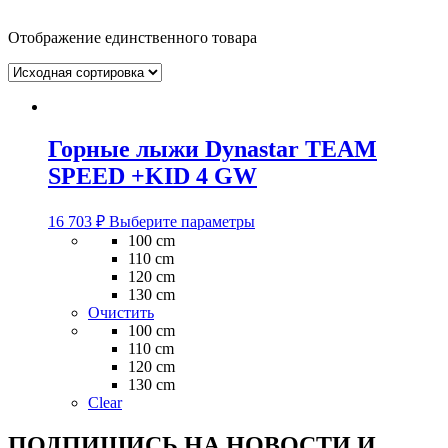
Отображение единственного товара
Горные лыжи Dynastar TEAM
SPEED +KID 4 GW
Этот
16 703
₽
Выберите параметры
товар
100 cm
имеет
110 cm
несколько
120 cm
вариаций.
130 cm
Опции
Очистить
можно
100 cm
выбрать
110 cm
на
120 cm
странице
130 cm
товара.
Clear
ПОДПИШИСЬ НА НОВОСТИ И