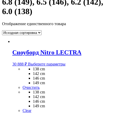
6.8 (149), 6.5 (146), 6.2 (142),
6.0 (138)
Отображение единственного товара
Сноуборд Nitro LECTRA
Этот
30 888
₽
Выберите параметры
товар
138 cm
имеет
142 cm
несколько
146 cm
вариаций.
149 cm
Опции
Очистить
можно
138 cm
выбрать
142 cm
на
146 cm
странице
149 cm
товара.
Clear