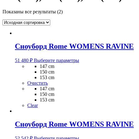
Показаны все результаты (2)
Сноуборд Rome WOMENS RAVINE
Этот
51 480
₽
Выберите параметры
товар
147 cm
имеет
150 cm
несколько
153 cm
вариаций.
Очистить
Опции
147 cm
можно
150 cm
выбрать
153 cm
на
Clear
странице
товара.
Сноуборд Rome WOMENS RAVINE
Этот
52 542
₽
Выберите параметры