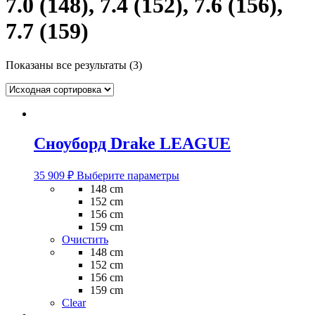
7.0 (148), 7.4 (152), 7.6 (156),
7.7 (159)
Показаны все результаты (3)
Сноуборд Drake LEAGUE
Этот
35 909
₽
Выберите параметры
товар
148 cm
имеет
152 cm
несколько
156 cm
вариаций.
159 cm
Опции
Очистить
можно
148 cm
выбрать
152 cm
на
156 cm
странице
159 cm
товара.
Clear