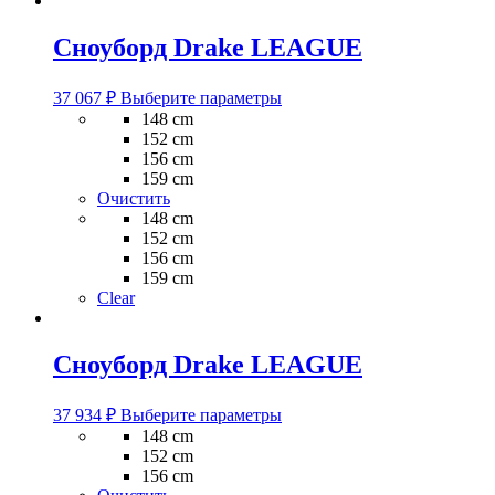
Сноуборд Drake LEAGUE
Этот
37 067
₽
Выберите параметры
товар
148 cm
имеет
152 cm
несколько
156 cm
вариаций.
159 cm
Опции
Очистить
можно
148 cm
выбрать
152 cm
на
156 cm
странице
159 cm
товара.
Clear
Сноуборд Drake LEAGUE
Этот
37 934
₽
Выберите параметры
товар
148 cm
имеет
152 cm
несколько
156 cm
вариаций.