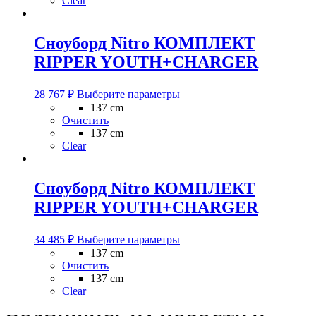
Clear
Опции
можно
выбрать
Сноуборд Nitro КОМПЛЕКТ
на
RIPPER YOUTH+CHARGER
странице
товара.
Этот
28 767
₽
Выберите параметры
товар
137 cm
имеет
Очистить
несколько
137 cm
вариаций.
Clear
Опции
можно
выбрать
Сноуборд Nitro КОМПЛЕКТ
на
RIPPER YOUTH+CHARGER
странице
товара.
Этот
34 485
₽
Выберите параметры
товар
137 cm
имеет
Очистить
несколько
137 cm
вариаций.
Clear
Опции
можно