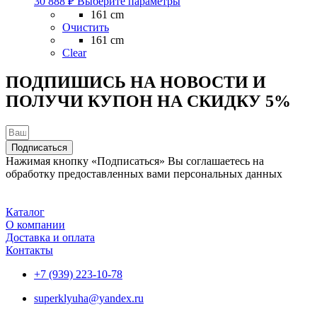
30 888
₽
Выберите параметры
товар
161 cm
имеет
Очистить
несколько
161 cm
вариаций.
Clear
Опции
можно
ПОДПИШИСЬ НА НОВОСТИ И
выбрать
ПОЛУЧИ КУПОН НА
СКИДКУ 5%
на
странице
товара.
Подписаться
Нажимая кнопку «Подписаться» Вы соглашаетесь на
обработку предоставленных вами персональных данных
Каталог
О компании
Доставка и оплата
Контакты
+7 (939) 223-10-78
superklyuha@yandex.ru