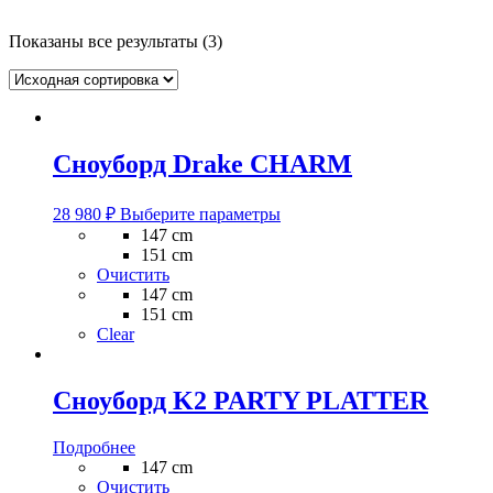
Показаны все результаты (3)
Сноуборд Drake CHARM
Этот
28 980
₽
Выберите параметры
товар
147 cm
имеет
151 cm
несколько
Очистить
вариаций.
147 cm
Опции
151 cm
можно
Clear
выбрать
на
странице
Сноуборд K2 PARTY PLATTER
товара.
Подробнее
147 cm
Очистить