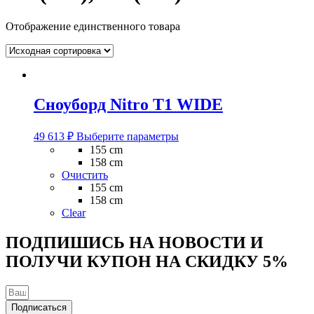
Отображение единственного товара
Сноуборд Nitro T1 WIDE
Этот
49 613
₽
Выберите параметры
товар
155 cm
имеет
158 cm
несколько
Очистить
вариаций.
155 cm
Опции
158 cm
можно
Clear
выбрать
на
ПОДПИШИСЬ НА НОВОСТИ И
странице
ПОЛУЧИ КУПОН НА
СКИДКУ 5%
товара.
Подписаться