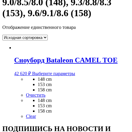
9.0/8.5/8.0 (148), 9.3/8.8/8.3
(153), 9.6/9.1/8.6 (158)
Отображение единственного товара
Сноуборд Bataleon CAMEL TOE
Этот
42 620
₽
Выберите параметры
товар
148 cm
имеет
153 cm
несколько
158 cm
вариаций.
Очистить
Опции
148 cm
можно
153 cm
выбрать
158 cm
на
Clear
странице
товара.
ПОДПИШИСЬ НА НОВОСТИ И