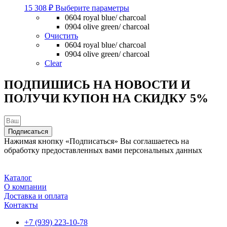
Этот
15 308
₽
Выберите параметры
товар
0604 royal blue/ charcoal
имеет
0904 olive green/ charcoal
несколько
Очистить
вариаций.
0604 royal blue/ charcoal
Опции
0904 olive green/ charcoal
можно
Clear
выбрать
на
ПОДПИШИСЬ НА НОВОСТИ И
странице
ПОЛУЧИ КУПОН НА
СКИДКУ 5%
товара.
Подписаться
Нажимая кнопку «Подписаться» Вы соглашаетесь на
обработку предоставленных вами персональных данных
Каталог
О компании
Доставка и оплата
Контакты
+7 (939) 223-10-78