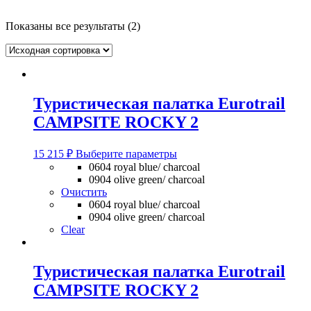
Показаны все результаты (2)
Туристическая палатка Eurotrail
CAMPSITE ROCKY 2
Этот
15 215
₽
Выберите параметры
товар
0604 royal blue/ charcoal
имеет
0904 olive green/ charcoal
несколько
Очистить
вариаций.
0604 royal blue/ charcoal
Опции
0904 olive green/ charcoal
можно
Clear
выбрать
на
странице
Туристическая палатка Eurotrail
товара.
CAMPSITE ROCKY 2