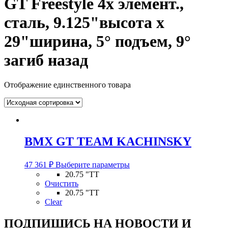
GT Freestyle 4х элемент.,
сталь, 9.125"высота x
29"ширина, 5° подъем, 9°
загиб назад
Отображение единственного товара
BMX GT TEAM KACHINSKY
Этот
47 361
₽
Выберите параметры
товар
20.75 "TT
имеет
Очистить
несколько
20.75 "TT
вариаций.
Clear
Опции
можно
ПОДПИШИСЬ НА НОВОСТИ И
выбрать