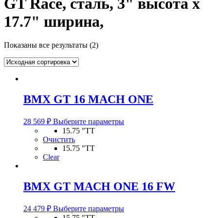
GT Race, сталь, 3" высота x
17.7" ширина,
Показаны все результаты (2)
BMX GT 16 MACH ONE
Этот
28 569
₽
Выберите параметры
товар
15.75 "TT
имеет
Очистить
несколько
15.75 "TT
вариаций.
Clear
Опции
можно
выбрать
BMX GT MACH ONE 16 FW
на
странице
Этот
товара.
24 479
₽
Выберите параметры
товар
15.75 "TT