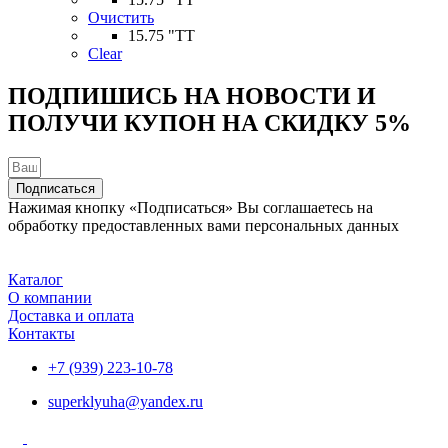
имеет
Очистить
несколько
15.75 "TT
вариаций.
Clear
Опции
можно
ПОДПИШИСЬ НА НОВОСТИ И
выбрать
ПОЛУЧИ КУПОН НА
СКИДКУ 5%
на
странице
товара.
Подписаться
Нажимая кнопку «Подписаться» Вы соглашаетесь на
обработку предоставленных вами персональных данных
Каталог
О компании
Доставка и оплата
Контакты
+7 (939) 223-10-78
superklyuha@yandex.ru