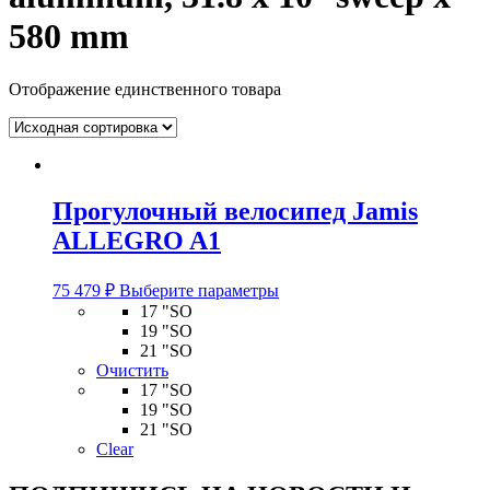
580 mm
Отображение единственного товара
Прогулочный велосипед Jamis
ALLEGRO A1
Этот
75 479
₽
Выберите параметры
товар
17 "SO
имеет
19 "SO
несколько
21 "SO
вариаций.
Очистить
Опции
17 "SO
можно
19 "SO
выбрать
21 "SO
на
Clear
странице
товара.