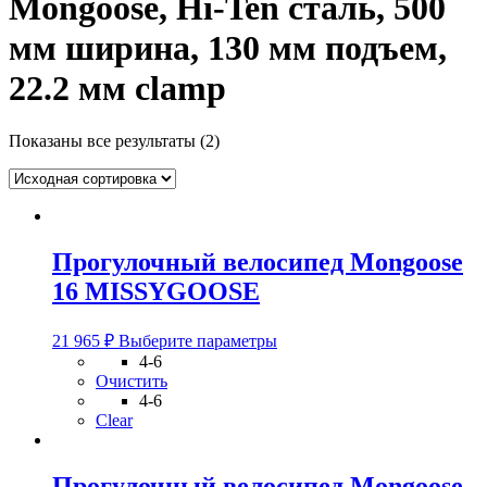
Mongoose, Hi-Ten сталь, 500
мм ширина, 130 мм подъем,
22.2 мм clamp
Показаны все результаты (2)
Прогулочный велосипед Mongoose
16 MISSYGOOSE
Этот
21 965
₽
Выберите параметры
товар
4-6
имеет
Очистить
несколько
4-6
вариаций.
Clear
Опции
можно
выбрать
Прогулочный велосипед Mongoose