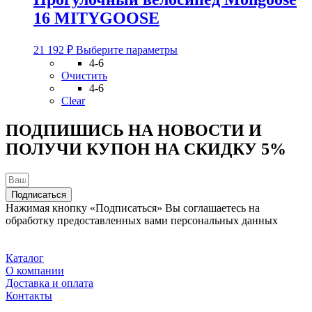
на
16 MITYGOOSE
странице
товара.
Этот
21 192
₽
Выберите параметры
товар
4-6
имеет
Очистить
несколько
4-6
вариаций.
Clear
Опции
можно
ПОДПИШИСЬ НА НОВОСТИ И
выбрать
ПОЛУЧИ КУПОН НА
СКИДКУ 5%
на
странице
товара.
Подписаться
Нажимая кнопку «Подписаться» Вы соглашаетесь на
обработку предоставленных вами персональных данных
Каталог
О компании
Доставка и оплата
Контакты