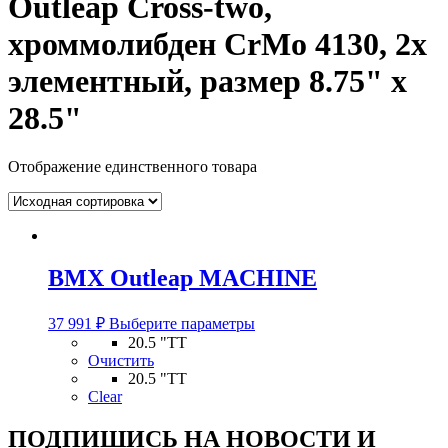
Outleap Cross-two,
хроммолибден CrMo 4130, 2х
элементный, размер 8.75" х
28.5"
Отображение единственного товара
BMX Outleap MACHINE
Этот
37 991
₽
Выберите параметры
товар
20.5 "TT
имеет
Очистить
несколько
20.5 "TT
вариаций.
Clear
Опции
можно
ПОДПИШИСЬ НА НОВОСТИ И
выбрать