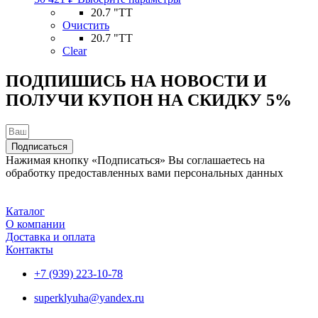
товар
20.7 "TT
имеет
Очистить
несколько
20.7 "TT
вариаций.
Clear
Опции
можно
ПОДПИШИСЬ НА НОВОСТИ И
выбрать
ПОЛУЧИ КУПОН НА
СКИДКУ 5%
на
странице
товара.
Подписаться
Нажимая кнопку «Подписаться» Вы соглашаетесь на
обработку предоставленных вами персональных данных
Каталог
О компании
Доставка и оплата
Контакты
+7 (939) 223-10-78
superklyuha@yandex.ru