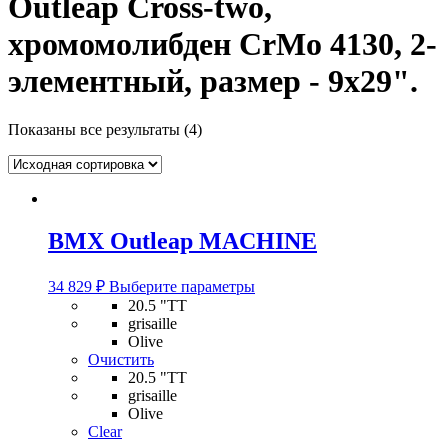
Outleap Cross-two,
хромомолибден CrMo 4130, 2-
элементный, размер - 9х29".
Показаны все результаты (4)
BMX Outleap MACHINE
Этот
34 829
₽
Выберите параметры
товар
20.5 "TT
имеет
grisaille
несколько
Olive
вариаций.
Очистить
Опции
20.5 "TT
можно
grisaille
выбрать
Olive
на
Clear
странице