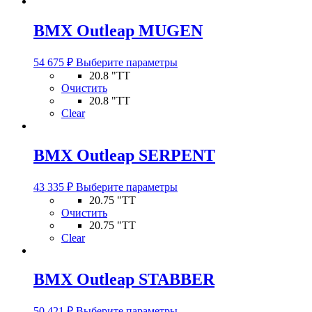
товара.
BMX Outleap MUGEN
Этот
54 675
₽
Выберите параметры
товар
20.8 "TT
имеет
Очистить
несколько
20.8 "TT
вариаций.
Clear
Опции
можно
выбрать
BMX Outleap SERPENT
на
странице
Этот
товара.
43 335
₽
Выберите параметры
товар
20.75 "TT
имеет
Очистить
несколько
20.75 "TT
вариаций.
Clear
Опции
можно
выбрать
BMX Outleap STABBER
на
странице
Этот
товара.
50 421
₽
Выберите параметры