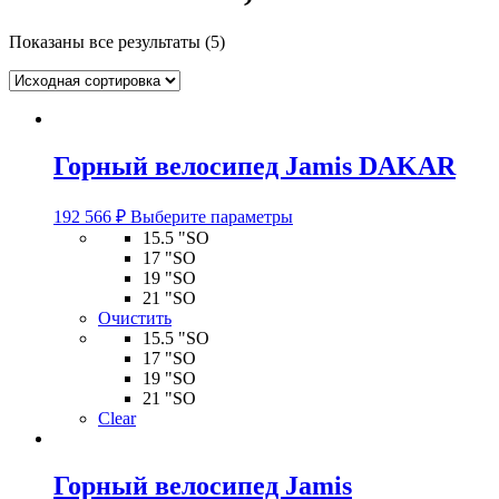
Показаны все результаты (5)
Горный велосипед Jamis DAKAR
Этот
192 566
₽
Выберите параметры
товар
15.5 "SO
имеет
17 "SO
несколько
19 "SO
вариаций.
21 "SO
Опции
Очистить
можно
15.5 "SO
выбрать
17 "SO
на
19 "SO
странице
21 "SO
товара.
Clear
Горный велосипед Jamis