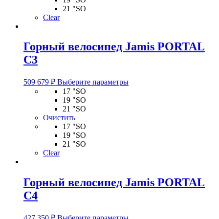
выбрать
21 "SO
на
Clear
странице
товара.
Горный велосипед Jamis PORTAL
C3
Этот
509 679
₽
Выберите параметры
товар
17 "SO
имеет
19 "SO
несколько
21 "SO
вариаций.
Очистить
Опции
17 "SO
можно
19 "SO
выбрать
21 "SO
на
Clear
странице
товара.
Горный велосипед Jamis PORTAL
C4
Этот
427 350
₽
Выберите параметры