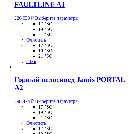
FAULTLINE A1
Этот
226 033
₽
Выберите параметры
товар
17 "SO
имеет
19 "SO
несколько
21 "SO
вариаций.
Очистить
Опции
17 "SO
можно
19 "SO
выбрать
21 "SO
на
Clear
странице
товара.
Горный велосипед Jamis PORTAL
A2
Этот
298 474
₽
Выберите параметры
товар
17 "SO
имеет
19 "SO
несколько
21 "SO
вариаций.
Очистить
Опции
17 "SO
можно
19 "SO