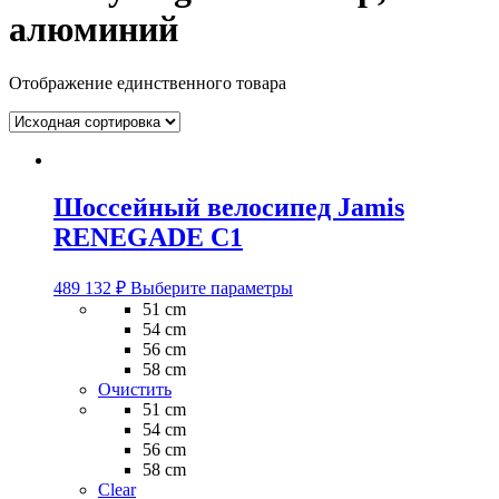
алюминий
Отображение единственного товара
Шоссейный велосипед Jamis
RENEGADE C1
Этот
489 132
₽
Выберите параметры
товар
51 cm
имеет
54 cm
несколько
56 cm
вариаций.
58 cm
Опции
Очистить
можно
51 cm
выбрать
54 cm
на
56 cm
странице
58 cm
товара.
Clear