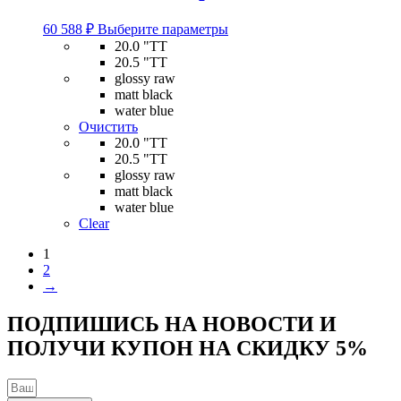
Этот
60 588
₽
Выберите параметры
товар
20.0 "TT
имеет
20.5 "TT
несколько
glossy raw
вариаций.
matt black
Опции
water blue
можно
Очистить
выбрать
20.0 "TT
на
20.5 "TT
странице
glossy raw
товара.
matt black
water blue
Clear
1
2
→
ПОДПИШИСЬ НА НОВОСТИ И
ПОЛУЧИ КУПОН НА
СКИДКУ 5%