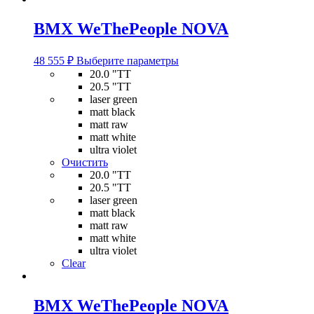
BMX WeThePeople NOVA
Этот
48 555
₽
Выберите параметры
товар
20.0 "TT
имеет
20.5 "TT
несколько
laser green
вариаций.
matt black
Опции
matt raw
можно
matt white
выбрать
ultra violet
на
Очистить
странице
20.0 "TT
товара.
20.5 "TT
laser green
matt black
matt raw
matt white
ultra violet
Clear
BMX WeThePeople NOVA