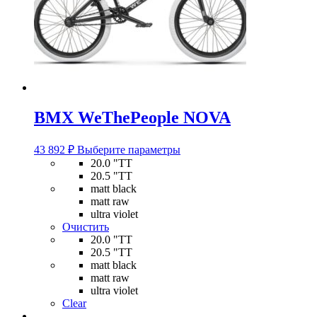
BMX WeThePeople NOVA
Этот
43 892
₽
Выберите параметры
товар
20.0 "TT
имеет
20.5 "TT
несколько
matt black
вариаций.
matt raw
Опции
ultra violet
можно
Очистить
выбрать
20.0 "TT
на
20.5 "TT
странице
matt black
товара.
matt raw
ultra violet
Clear