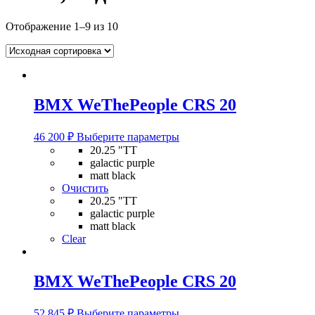
Отображение 1–9 из 10
BMX WeThePeople CRS 20
Этот
46 200
₽
Выберите параметры
товар
20.25 "TT
имеет
galactic purple
несколько
matt black
вариаций.
Очистить
Опции
20.25 "TT
можно
galactic purple
выбрать
matt black
на
Clear
странице
товара.
BMX WeThePeople CRS 20
Этот
52 845
₽
Выберите параметры