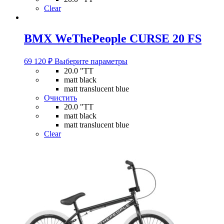
вариаций.
Clear
Опции
можно
выбрать
BMX WeThePeople CURSE 20 FS
на
странице
Этот
товара.
69 120
₽
Выберите параметры
товар
20.0 "TT
имеет
matt black
несколько
matt translucent blue
вариаций.
Очистить
Опции
20.0 "TT
можно
matt black
выбрать
matt translucent blue
на
Clear
странице
товара.