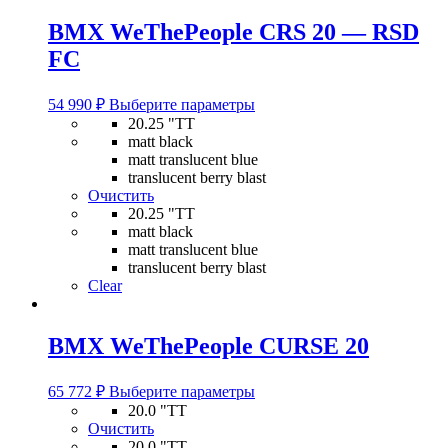
товара.
BMX WeThePeople CRS 20 — RSD
FC
Этот
54 990
₽
Выберите параметры
товар
20.25 "TT
имеет
matt black
несколько
matt translucent blue
вариаций.
translucent berry blast
Опции
Очистить
можно
20.25 "TT
выбрать
matt black
на
matt translucent blue
странице
translucent berry blast
товара.
Clear
BMX WeThePeople CURSE 20
Этот
65 772
₽
Выберите параметры
товар
20.0 "TT
имеет
Очистить
несколько
20.0 "TT