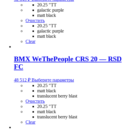
товар
20.25 "TT
имеет
galactic purple
несколько
matt black
вариаций.
Очистить
Опции
20.25 "TT
можно
galactic purple
выбрать
matt black
на
Clear
странице
товара.
BMX WeThePeople CRS 20 — RSD
FC
Этот
48 512
₽
Выберите параметры
товар
20.25 "TT
имеет
matt black
несколько
translucent berry blast
вариаций.
Очистить
Опции
20.25 "TT
можно
matt black
выбрать
translucent berry blast
на
Clear
странице