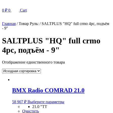
0
₽
0
Cart
Главная
/ Товар Руль: / SALTPLUS "HQ" full crmo 4pc, подъём
- 9"
SALTPLUS "HQ" full crmo
4pc, подъём - 9"
Отображение единственного товара
BMX Radio COMRAD 21.0
Этот
58 907
₽
Выберите параметры
товар
21.0 "TT
имеет
Очистить