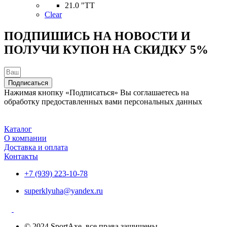
несколько
21.0 "TT
вариаций.
Clear
Опции
можно
ПОДПИШИСЬ НА НОВОСТИ И
выбрать
ПОЛУЧИ КУПОН НА
СКИДКУ 5%
на
странице
товара.
Подписаться
Нажимая кнопку «Подписаться» Вы соглашаетесь на
обработку предоставленных вами персональных данных
Каталог
О компании
Доставка и оплата
Контакты
+7 (939) 223-10-78
superklyuha@yandex.ru
© 2024 SportAxe, все права защищены