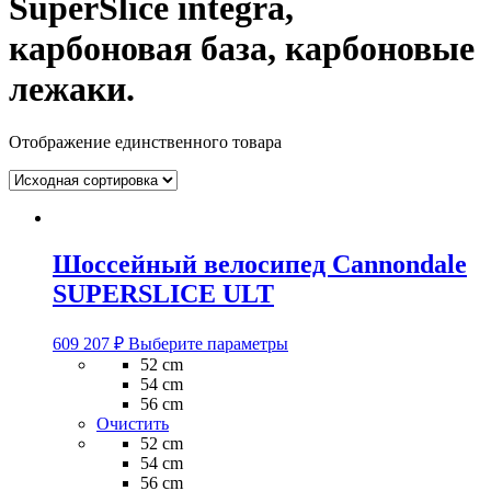
SuperSlice integra,
карбоновая база, карбоновые
лежаки.
Отображение единственного товара
Шоссейный велосипед Cannondale
SUPERSLICE ULT
Этот
609 207
₽
Выберите параметры
товар
52 cm
имеет
54 cm
несколько
56 cm
вариаций.
Очистить
Опции
52 cm
можно
54 cm
выбрать
56 cm