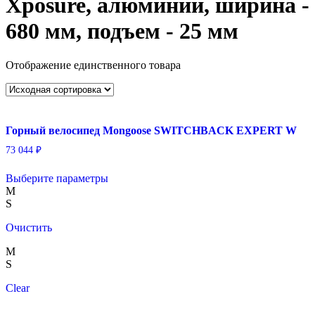
Xposure, алюминий, ширина -
680 мм, подъем - 25 мм
Отображение единственного товара
Горный велосипед Mongoose SWITCHBACK EXPERT W
73 044
₽
Этот
Выберите параметры
товар
M
имеет
S
несколько
вариаций.
Очистить
Опции
можно
M
выбрать
S
на
странице
Clear
товара.