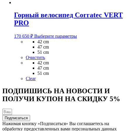
Горный велосипед Corratec VERT
PRO
Этот
170 650
₽
Выберите параметры
товар
42 cm
имеет
47 cm
несколько
51 cm
вариаций.
Очистить
Опции
42 cm
можно
47 cm
выбрать
51 cm
на
Clear
странице
товара.
ПОДПИШИСЬ НА НОВОСТИ И
ПОЛУЧИ КУПОН НА
СКИДКУ 5%
Подписаться
Нажимая кнопку «Подписаться» Вы соглашаетесь на
обработку предоставленных вами персональных данных