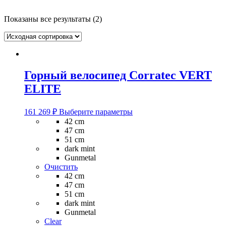
Показаны все результаты (2)
Горный велосипед Corratec VERT
ELITE
Этот
161 269
₽
Выберите параметры
товар
42 cm
имеет
47 cm
несколько
51 cm
вариаций.
dark mint
Опции
Gunmetal
можно
Очистить
выбрать
42 cm
на
47 cm
странице
51 cm
товара.
dark mint
Gunmetal
Clear