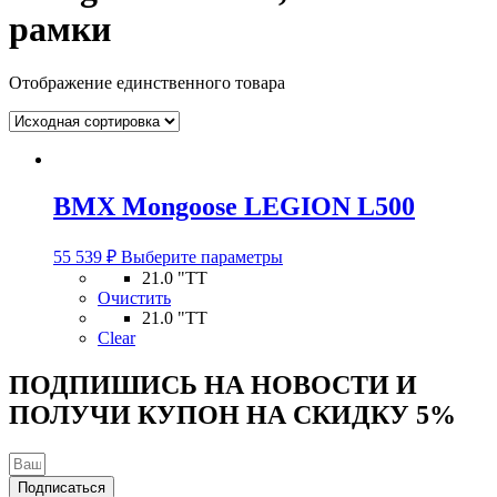
рамки
Отображение единственного товара
BMX Mongoose LEGION L500
Этот
55 539
₽
Выберите параметры
товар
21.0 "TT
имеет
Очистить
несколько
21.0 "TT
вариаций.
Clear
Опции
можно
ПОДПИШИСЬ НА НОВОСТИ И
выбрать
ПОЛУЧИ КУПОН НА
СКИДКУ 5%
на
странице
товара.
Подписаться