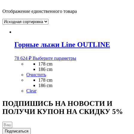
Отображение единственного товара
Горные лыжи Line OUTLINE
Этот
78 624
₽
Выберите параметры
товар
178 cm
имеет
186 cm
несколько
Очистить
вариаций.
178 cm
Опции
186 cm
можно
Clear
выбрать
на
ПОДПИШИСЬ НА НОВОСТИ И
странице
ПОЛУЧИ КУПОН НА
СКИДКУ 5%
товара.
Подписаться