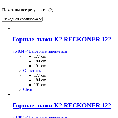
Показаны все результаты (2)
Горные лыжи K2 RECKONER 122
Этот
75 834
₽
Выберите параметры
товар
177 cm
имеет
184 cm
несколько
191 cm
вариаций.
Очистить
Опции
177 cm
можно
184 cm
выбрать
191 cm
на
Clear
странице
товара.
Горные лыжи K2 RECKONER 122
Этот
73 007
₽
Выберите параметры