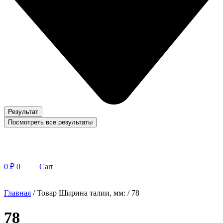
Результат
Посмотреть все результаты
0
₽
0
Cart
Главная
/ Товар Ширина талии, мм: / 78
78