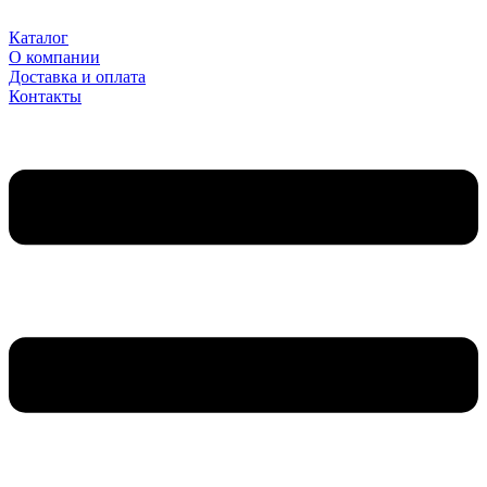
Перейти
к
Каталог
содержимому
О компании
Доставка и оплата
Контакты