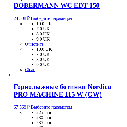
DOBERMANN WC EDT 150
Этот
24 308
₽
Выберите параметры
товар
10.0 UK
имеет
7.0 UK
несколько
8.0 UK
вариаций.
9.0 UK
Опции
Очистить
можно
10.0 UK
выбрать
7.0 UK
на
8.0 UK
странице
9.0 UK
товара.
Clear
Горнолыжные ботинки Nordica
PRO MACHINE 115 W (GW)
Этот
67 568
₽
Выберите параметры
товар
225 mm
имеет
230 mm
несколько
235 mm
вариаций.