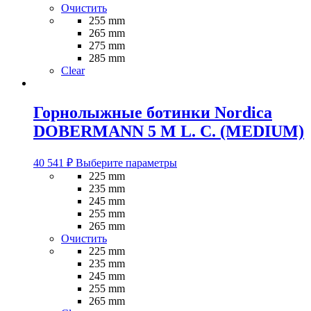
Опции
Очистить
можно
255 mm
выбрать
265 mm
на
275 mm
странице
285 mm
товара.
Clear
Горнолыжные ботинки Nordica
DOBERMANN 5 M L. C. (MEDIUM)
Этот
40 541
₽
Выберите параметры
товар
225 mm
имеет
235 mm
несколько
245 mm
вариаций.
255 mm
Опции
265 mm
можно
Очистить
выбрать
225 mm
на
235 mm
странице
245 mm
товара.
255 mm
265 mm