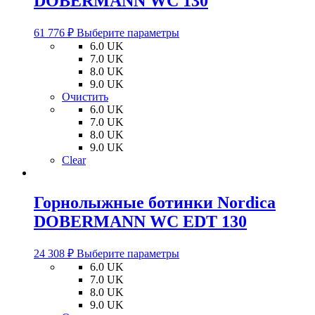
DOBERMANN WC 130
Этот
61 776
₽
Выберите параметры
товар
6.0 UK
имеет
7.0 UK
несколько
8.0 UK
вариаций.
9.0 UK
Опции
Очистить
можно
6.0 UK
выбрать
7.0 UK
на
8.0 UK
странице
9.0 UK
товара.
Clear
Горнолыжные ботинки Nordica
DOBERMANN WC EDT 130
Этот
24 308
₽
Выберите параметры
товар
6.0 UK
имеет
7.0 UK
несколько
8.0 UK
вариаций.
9.0 UK
Опции