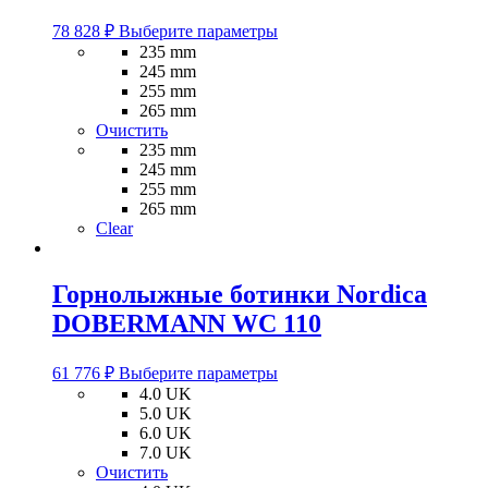
Этот
78 828
₽
Выберите параметры
товар
235 mm
имеет
245 mm
несколько
255 mm
вариаций.
265 mm
Опции
Очистить
можно
235 mm
выбрать
245 mm
на
255 mm
странице
265 mm
товара.
Clear
Горнолыжные ботинки Nordica
DOBERMANN WC 110
Этот
61 776
₽
Выберите параметры
товар
4.0 UK
имеет
5.0 UK
несколько
6.0 UK
вариаций.
7.0 UK
Опции
Очистить
можно