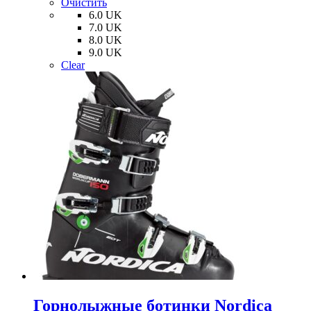
Очистить
можно
6.0 UK
выбрать
7.0 UK
на
8.0 UK
странице
9.0 UK
товара.
Clear
Горнолыжные ботинки Nordica