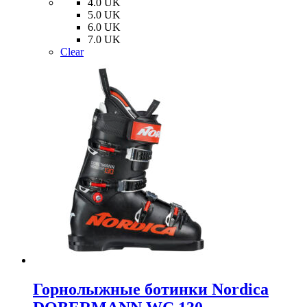
4.0 UK
выбрать
5.0 UK
на
6.0 UK
странице
7.0 UK
товара.
Clear
Горнолыжные ботинки Nordica