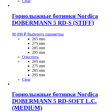
Clear
Горнолыжные ботинки Nordica
DOBERMANN 5 RD-S (STIFF)
Этот
90 090
₽
Выберите параметры
товар
265 mm
имеет
275 mm
несколько
285 mm
вариаций.
295 mm
Опции
Очистить
можно
265 mm
выбрать
275 mm
на
285 mm
странице
295 mm
товара.
Clear
Горнолыжные ботинки Nordica
DOBERMANN 5 RD-SOFT L.C.
(MEDIUM)