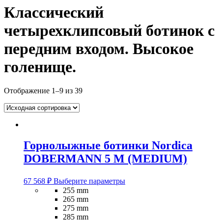
Классический
четырехклипсовый ботинок с
передним входом. Высокое
голенище.
Отображение 1–9 из 39
Горнолыжные ботинки Nordica
DOBERMANN 5 M (MEDIUM)
Этот
67 568
₽
Выберите параметры
товар
255 mm
имеет
265 mm
несколько
275 mm
вариаций.
285 mm