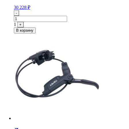
30 228
₽
Quantity
-
1
+
В корзину