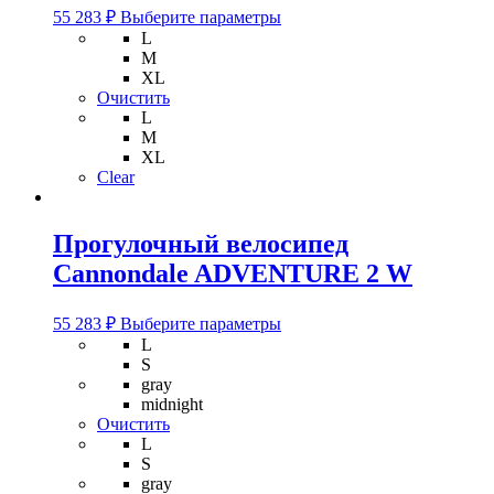
Этот
55 283
₽
Выберите параметры
товар
L
имеет
M
несколько
XL
вариаций.
Очистить
Опции
L
можно
M
выбрать
XL
на
Clear
странице
товара.
Прогулочный велосипед
Cannondale ADVENTURE 2 W
Этот
55 283
₽
Выберите параметры
товар
L
имеет
S
несколько
gray
вариаций.
midnight
Опции
Очистить
можно
L
выбрать
S
на
gray