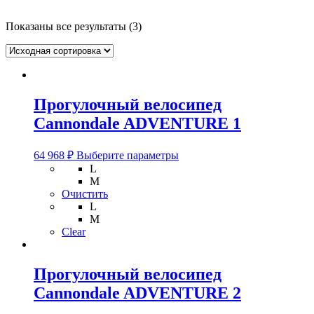
Показаны все результаты (3)
Прогулочный велосипед
Cannondale ADVENTURE 1
Этот
64 968
₽
Выберите параметры
товар
L
имеет
M
несколько
Очистить
вариаций.
L
Опции
M
можно
Clear
выбрать
на
странице
Прогулочный велосипед
товара.
Cannondale ADVENTURE 2