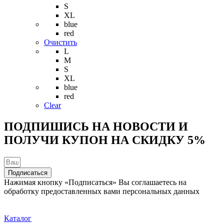
несколько
S
вариаций.
XL
Опции
blue
можно
red
выбрать
Очистить
на
L
странице
M
товара.
S
XL
blue
red
Clear
ПОДПИШИСЬ НА НОВОСТИ И
ПОЛУЧИ КУПОН НА
СКИДКУ 5%
Подписаться
Нажимая кнопку «Подписаться» Вы соглашаетесь на
обработку предоставленных вами персональных данных
Каталог