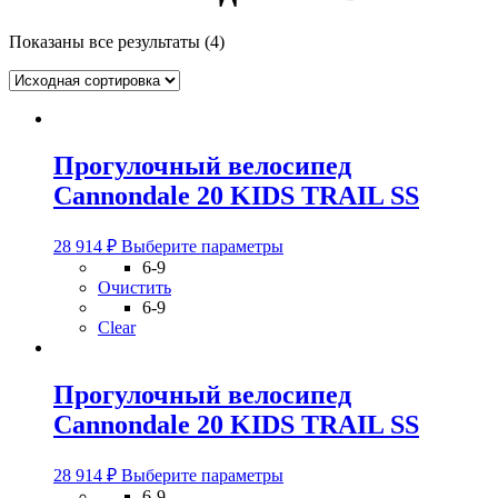
Показаны все результаты (4)
Прогулочный велосипед
Cannondale 20 KIDS TRAIL SS
Этот
28 914
₽
Выберите параметры
товар
6-9
имеет
Очистить
несколько
6-9
вариаций.
Clear
Опции
можно
выбрать
Прогулочный велосипед
на
Cannondale 20 KIDS TRAIL SS
странице
товара.
Этот
28 914
₽
Выберите параметры
товар
6-9