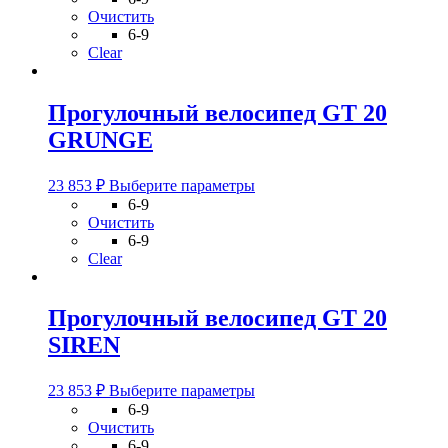
имеет
Очистить
несколько
6-9
вариаций.
Clear
Опции
можно
выбрать
Прогулочный велосипед GT 20
на
GRUNGE
странице
товара.
Этот
23 853
₽
Выберите параметры
товар
6-9
имеет
Очистить
несколько
6-9
вариаций.
Clear
Опции
можно
выбрать
Прогулочный велосипед GT 20
на
SIREN
странице
товара.
Этот
23 853
₽
Выберите параметры
товар
6-9
имеет
Очистить
несколько
6-9